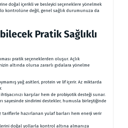
erine doğal içerikli ve besleyici seçeneklere yönelmek
kilo kontrolüne değil, genel sağlık durumunuza da
bilecek Pratik Sağlıklı
şıması pratik seçeneklerden oluşur. Açlık
linizin altında olursa zararlı gıdalara yönelme
mamış yağ asitleri, protein ve lif içerir. Az miktarda
r.
htiyacınızı karşılar hem de probiyotik desteği sunar.
rı sayesinde sindirimi destekler, humusla birleştiğinde
z tariflerle hazırlanan yulaf barları hem enerji verir
zlerini doğal yollarla kontrol altına almanıza