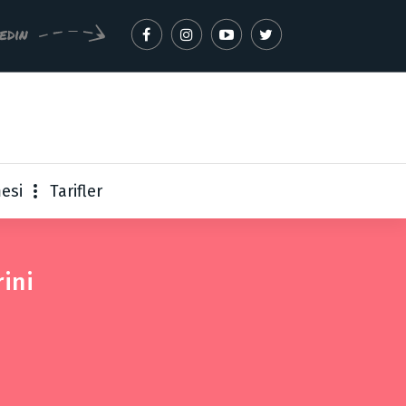
edin
esi
Tarifler
rini