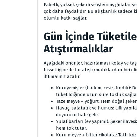
Paketli, yüksek şekerli ve işlenmiş gıdalar y
çok daha faydalıdır. Bu alışkanlık sadece 
olumlu katkı sağlar.
Gün İçinde Tüketile
Atıştırmalıklar
Aşağıdaki öneriler, hazırlaması kolay ve ta
hissettiğinizde bu atıştırmalıklardan biri e
ihtimaliniz azalır:
Kuruyemişler (badem, ceviz, fındık): Doy
tüketildiğinde uzun süre tokluk sağla
Taze meyve + yoğurt: Hem doğal şeker i
Havuç, salatalık ve humus: Lifli yapıla
doyurucu hale gelir.
Yulaf barları (ev yapımı): Şeker ilavesi
hem tok tutar.
Kuru meyve + bitter çikolata: Tatlı kri