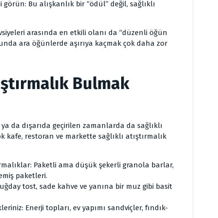
bi görün: Bu alışkanlık bir “ödül” değil, sağlıklı
avsiyeleri arasında en etkili olanı da “düzenli öğün
ğunda ara öğünlerde aşırıya kaçmak çok daha zor
tıştırmalık Bulmak
 ya da dışarıda geçirilen zamanlarda da sağlıklı
ok kafe, restoran ve markette sağlıklı atıştırmalık
rmalıklar: Paketli ama düşük şekerli granola barlar,
miş paketleri.
buğday tost, sade kahve ve yanına bir muz gibi basit
riniz: Enerji topları, ev yapımı sandviçler, fındık-